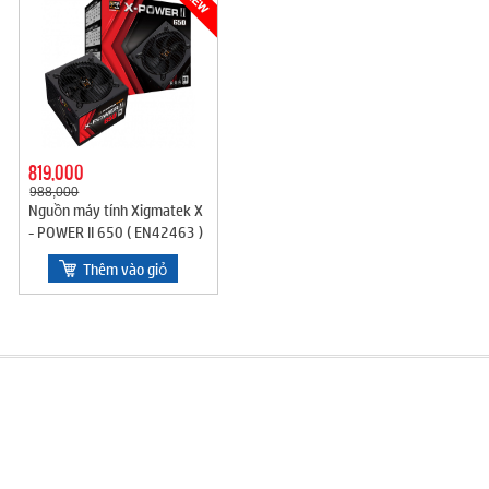
819,000
988,000
Nguồn máy tính Xigmatek X
- POWER II 650 ( EN42463 )
_ 80 PLUS Công suất thực
Thêm vào giỏ