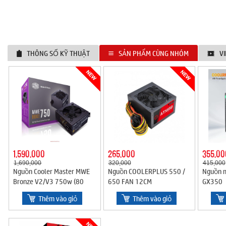
THÔNG SỐ KỸ THUẬT
SẢN PHẨM CÙNG NHÓM
V
1,590,000
265,000
355,00
1,690,000
320,000
415,000
Nguồn Cooler Master MWE
Nguồn COOLERPLUS 550 /
Nguồn m
Bronze V2/V3 750w (80
650 FAN 12CM
GX350
Plus Bronze/Màu Đen)
Thêm vào giỏ
Thêm vào giỏ