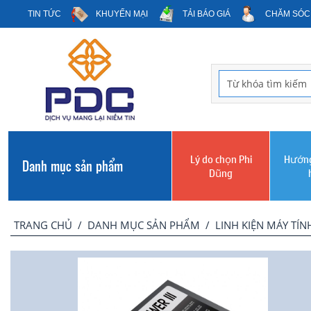
TIN TỨC
KHUYẾN MẠI
TẢI BÁO GIÁ
CHĂM SÓC
Lý do chọn Phi
Hướng
Danh mục sản phẩm
Dũng
TRANG CHỦ
/
DANH MỤC SẢN PHẨM
/
LINH KIỆN MÁY TÍN