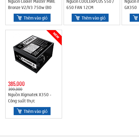
Nguồn Cooler Master MWE
Nguồn COOLERPLUS 550 /
Nguồn m
Bronze V2/V3 750w (80
650 FAN 12CM
GX350
Plus Bronze/Màu Đen)
Thêm vào giỏ
Thêm vào giỏ
385,000
399,000
Nguồn Xigmatek X350 -
Công suất thực
Thêm vào giỏ