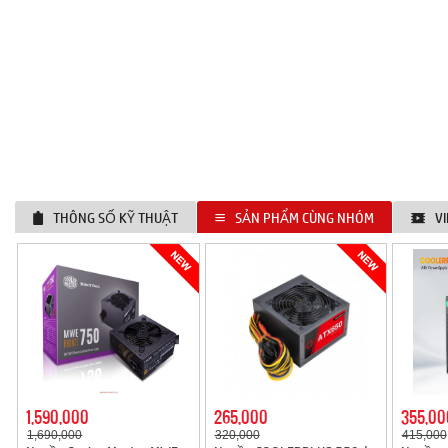
THÔNG SỐ KỸ THUẬT
SẢN PHẨM CÙNG NHÓM
V
1,590,000
265,000
355,00
1,690,000
320,000
415,000