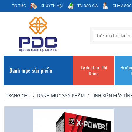
TIN TỨC
KHUYẾN MẠI
TẢI BÁO GIÁ
CHĂM SÓC
Lý do chọn Phi
Hướng
Danh mục sản phẩm
Dũng
TRANG CHỦ
/
DANH MỤC SẢN PHẨM
/
LINH KIỆN MÁY TÍN