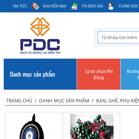
TIN TỨC
KHUYẾN MẠI
TẢI BÁO GIÁ
CHĂM SÓC
Lý do chọn Phi
Hướng
Danh mục sản phẩm
Dũng
TRANG CHỦ
/
DANH MỤC SẢN PHẨM
/
BÀN, GHẾ, PHỤ KIỆ