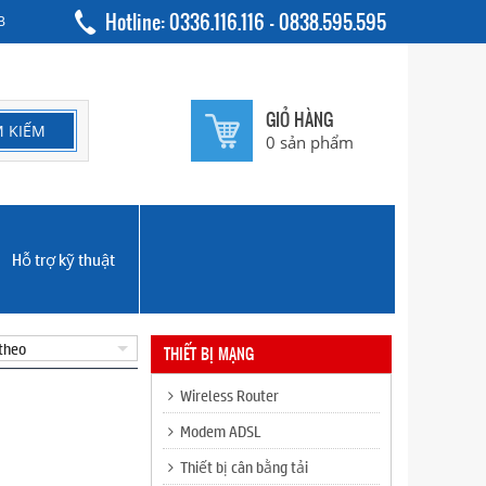
Hotline: 0336.116.116 - 0838.595.595
B
GIỎ HÀNG
0
sản phẩm
Hỗ trợ kỹ thuật
THIẾT BỊ MẠNG
Wireless Router
Modem ADSL
Thiết bị cân bằng tải