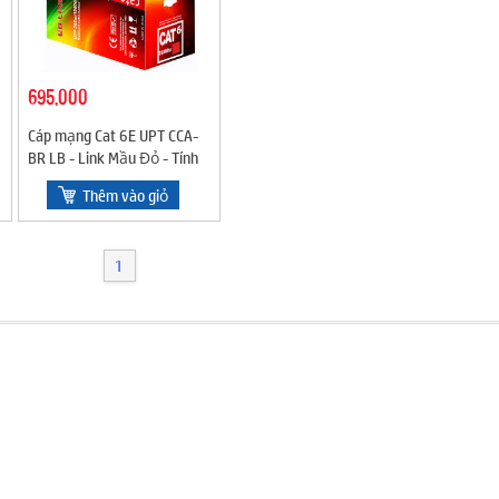
695,000
Cáp mạng Cat 6E UPT CCA-
BR LB - Link Mầu Đỏ - Tính
theo cuộn
Thêm vào giỏ
1