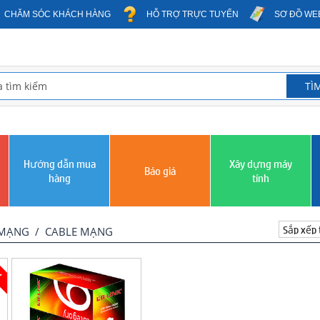
CHĂM SÓC KHÁCH HÀNG
HỖ TRỢ TRỰC TUYẾN
SƠ ĐỒ WE
Hướng dẫn mua
Xây dựng máy
Báo giá
hàng
tính
 MẠNG
/
CABLE MẠNG