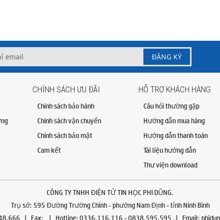
CHÍNH SÁCH ƯU ĐÃI
HỖ TRỢ KHÁCH HÀNG
Chính sách bảo hành
Câu hỏi thường gặp
ỡng
Chính sách vận chuyển
Hướng dẫn mua hàng
Chính sách bảo mật
Hướng dẫn thanh toán
Cam kết
Tài liệu hướng dẫn
Thư viện download
CÔNG TY TNHH ĐIỆN TỬ TIN HỌC PHI DŨNG
.
Trụ sở: 595 Đường Trường Chinh - phường Nam Định - tỉnh Ninh Bình
.48.666 | Fax: | Hotline: 0336.116.116 - 0838.595.595 | Email:
phidu