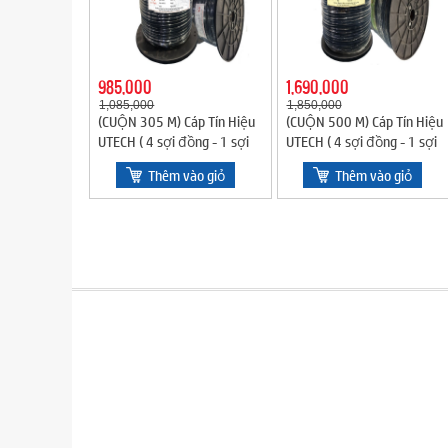
985,000
1,690,000
1,085,000
1,850,000
(CUỘN 305 M) Cáp Tín Hiệu
(CUỘN 500 M) Cáp Tín Hiệu
UTECH ( 4 sợi đồng - 1 sợi
UTECH ( 4 sợi đồng - 1 sợi
cáp gia cường) _ ĐEN
cáp gia cường, có băng
Thêm vào giỏ
Thêm vào giỏ
nhôm , Dầu chống ẩm) -
ĐEN