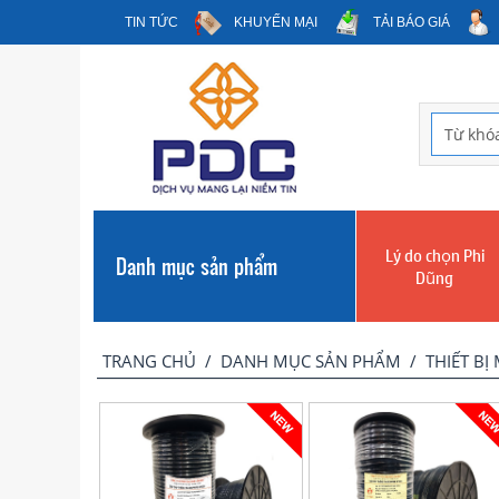
TIN TỨC
KHUYẾN MẠI
TẢI BÁO GIÁ
Lý do chọn Phi
Danh mục sản phẩm
Dũng
TRANG CHỦ
/
DANH MỤC SẢN PHẨM
/
THIẾT BỊ