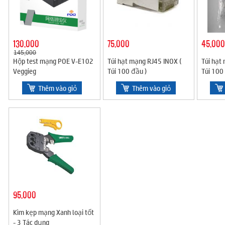
130,000
75,000
45,000
145,000
Hộp test mạng POE V-E102
Túi hạt mạng RJ45 INOX (
Túi hạt
Veggieg
Túi 100 đầu )
Túi 100
Thêm vào giỏ
Thêm vào giỏ
95,000
Kìm kẹp mạng Xanh loại tốt
- 3 Tác dụng