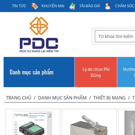
TIN TỨC
KHUYẾN MẠI
TẢI BÁO GIÁ
CHĂM SÓC
Lý do chọn Phi
Hướng
Danh mục sản phẩm
Dũng
TRANG CHỦ
/
DANH MỤC SẢN PHẨM
/
THIẾT BỊ MẠNG
/
T