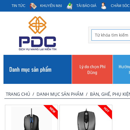
TIN TỨC
KHUYẾN MẠI
TẢI BÁO GIÁ
CHĂM SÓC
Lý do chọn Phi
Hướng
Danh mục sản phẩm
Dũng
TRANG CHỦ
/
DANH MỤC SẢN PHẨM
/
BÀN, GHẾ, PHỤ KIỆ