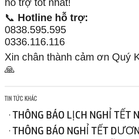
hỗ trợ tốt nhất!
📞
Hotline hỗ trợ:
0838.595.595
0336.116.116
Xin chân thành cảm ơn Quý Kh
🙏
TIN TỨC KHÁC
THÔNG BÁO LỊCH NGHỈ TẾT 
THÔNG BÁO NGHỈ TẾT DƯƠN