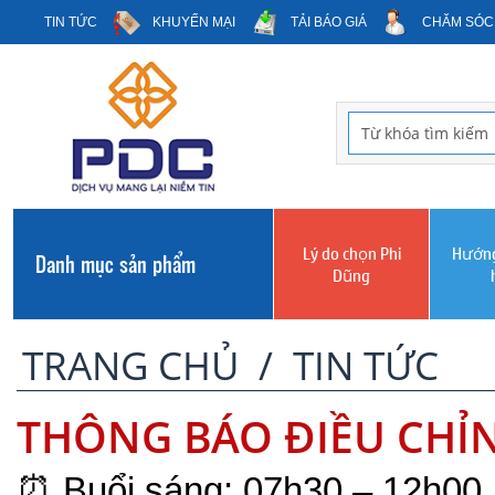
TIN TỨC
KHUYẾN MẠI
TẢI BÁO GIÁ
CHĂM SÓC
Lý do chọn Phi
Hướng
Danh mục sản phẩm
Dũng
TRANG CHỦ
/
TIN TỨC
THÔNG BÁO ĐIỀU CHỈN
⏰ Buổi sáng: 07h30 – 12h00 