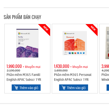
SẢN PHẨM BÁN CHẠY
1,990,000
1,630,000
3,99
+ khuyễn mại
+ khuyễn mại
2,190,000
1,690,000
4,29
Phần mềm M365 Famili
Phần mềm M365 Personal
Phần
English APAC Subscr 1YR
English APAC Subscr 1YR
Wind
Medialess (EP2-36878)
Medialess (EP2-32409)
Intl 
Thêm vào giỏ
Thêm vào giỏ
1052