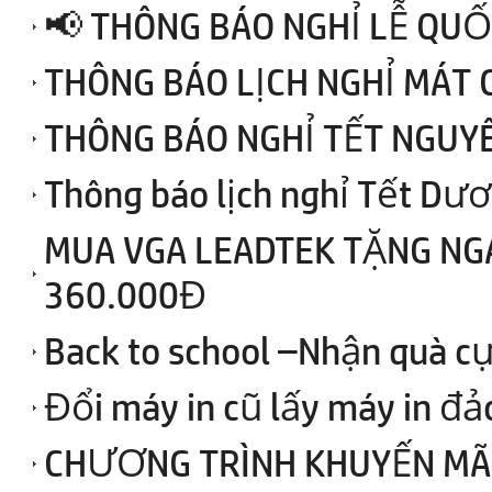
📢 THÔNG BÁO NGHỈ LỄ QUỐ
THÔNG BÁO LỊCH NGHỈ MÁT 
THÔNG BÁO NGHỈ TẾT NGUY
Thông báo lịch nghỉ Tết Dươ
MUA VGA LEADTEK TẶNG NGAY
360.000Đ
Back to school –Nhận quà cự
Đổi máy in cũ lấy máy in đả
CHƯƠNG TRÌNH KHUYẾN MÃI