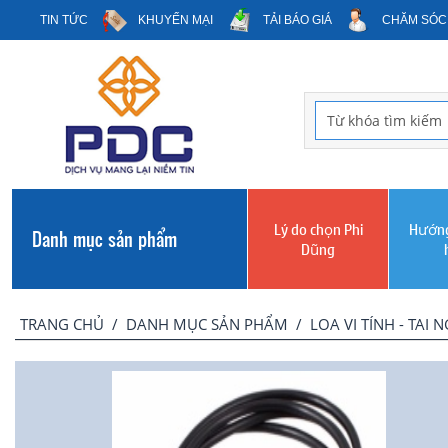
TIN TỨC
KHUYẾN MẠI
TẢI BÁO GIÁ
CHĂM SÓC
Lý do chọn Phi
Hướng
Danh mục sản phẩm
Dũng
TRANG CHỦ
/
DANH MỤC SẢN PHẨM
/
LOA VI TÍNH - TAI 