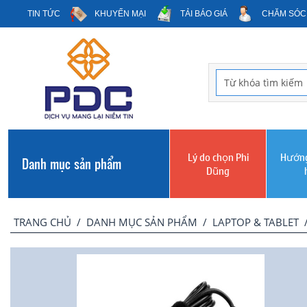
TIN TỨC
KHUYẾN MẠI
TẢI BÁO GIÁ
CHĂM SÓC
Lý do chọn Phi
Hướng
Danh mục sản phẩm
Dũng
TRANG CHỦ
/
DANH MỤC SẢN PHẨM
/
LAPTOP & TABLET