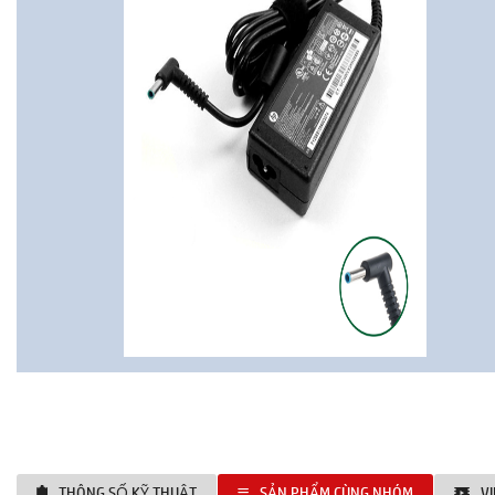
THÔNG SỐ KỸ THUẬT
SẢN PHẨM CÙNG NHÓM
V