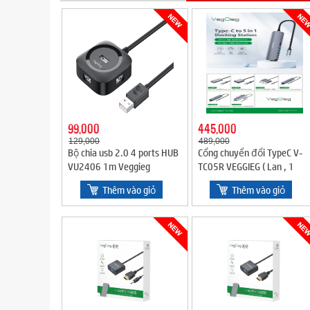
99,000
445,000
129,000
489,000
Bộ chia usb 2.0 4 ports HUB
Cổng chuyển đổi TypeC V-
VU2406 1m Veggieg
TC05R VEGGIEG ( Lan , 1
HDMI , 2 USB 2.0, 1 Type C)
Thêm vào giỏ
Thêm vào giỏ