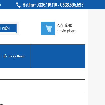
Hotline: 0336.116.116 - 0838.595.595
B
GIỎ HÀNG
0
sản phẩm
Hỗ trợ kỹ thuật
304: