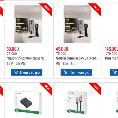
60,000
45,000
145,00
75,000
75,000
179,000
Nguồn tổng nuôi camera
Nguồn camera 5V-2A Acbel
Kìm mạn
12V - 2A VG
VG - Chân to
Thêm vào giỏ
Thêm vào giỏ