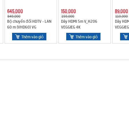
645,000
150,000
89,000
849,000
159,000
110,000
Bộ chuyển đổi HDTV - LAN
Dây HDMI 5m V_H206
Dây HD
60 m (VHD60) VG
VEGGIEG 4K
VEGGIEG
Thêm vào giỏ
Thêm vào giỏ