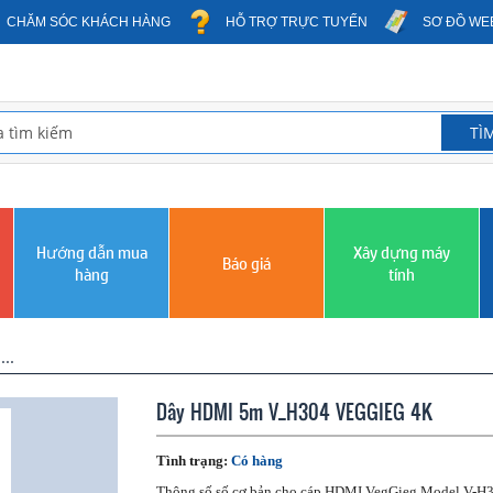
CHĂM SÓC KHÁCH HÀNG
HỖ TRỢ TRỰC TUYẾN
SƠ ĐỒ WE
Hướng dẫn mua
Xây dựng máy
Báo giá
hàng
tính
..
Dây HDMI 5m V_H304 VEGGIEG 4K
Tình trạng:
Có hàng
Thông số số cơ bản cho cáp HDMI VegGieg Model V-H