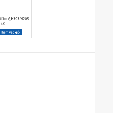
MI 3m V_H303/H205
 4K
Thêm vào giỏ