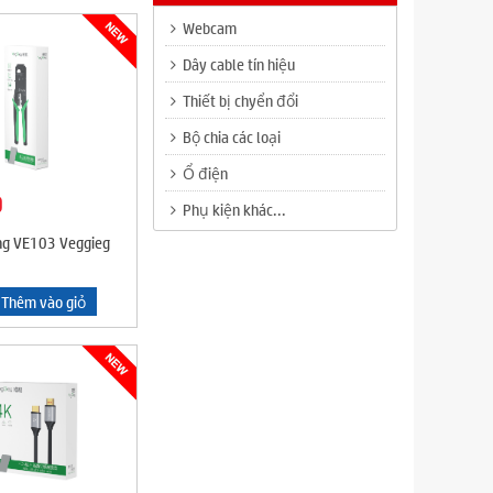
Webcam
Dây cable tín hiệu
Thiết bị chyển đổi
Bộ chia các loại
Ổ điện
0
Phụ kiện khác...
g VE103 Veggieg
Thêm vào giỏ