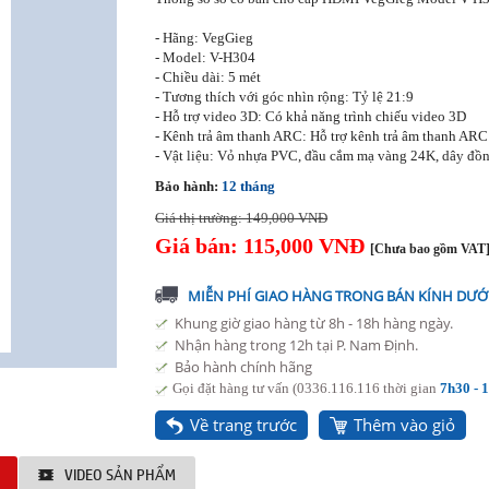
- Hãng: VegGieg
- Model: V-H304
- Chiều dài: 5 mét
- Tương thích với góc nhìn rộng: Tỷ lệ 21:9
- Hỗ trợ video 3D: Có khả năng trình chiếu video 3D
- Kênh trả âm thanh ARC: Hỗ trợ kênh trả âm thanh AR
- Vật liệu: Vỏ nhựa PVC, đầu cắm mạ vàng 24K, dây đồ
Bảo hành:
12 tháng
Giá thị trường: 149,000 VNĐ
Giá bán: 115,000 VNĐ
[Chưa bao gồm VAT
MIỄN PHÍ GIAO HÀNG TRONG BÁN KÍNH DƯỚI
Khung giờ giao hàng từ 8h - 18h hàng ngày.
Nhận hàng trong 12h tại P. Nam Định.
Bảo hành chính hãng
Gọi đặt hàng tư vấn (0336.116.116 thời gian
7h30 - 
Về trang trước
Thêm vào giỏ
VIDEO SẢN PHẨM