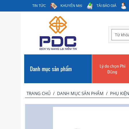
TIN TỨC
KHUYẾN MẠI
TẢI BÁO GIÁ
Lý do chọn Phi
Danh mục sản phẩm
Dũng
TRANG CHỦ
/
DANH MỤC SẢN PHẨM
/
PHỤ KIỆN.