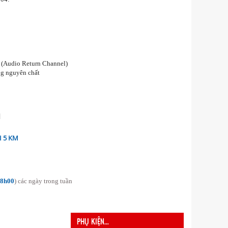
C (Audio Return Channel)
ng nguyên chất
]
 5 KM
18h00
) các ngày trong tuần
PHỤ KIỆN...