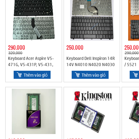
290,000
250,000
250,00
320,000
290,000
Keyboard Acer Aspire V5-
Keyboard Dell Inspiron 14R
Keyboar
471G, V5-431P, V5-431,
14V N4010 N4020 N4030
/ 5521
V5-471P
Thêm vào giỏ
Thêm vào giỏ