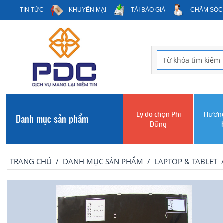
TIN TỨC
KHUYẾN MẠI
TẢI BÁO GIÁ
CHĂM SÓC
Lý do chọn Phi
Hướng
Danh mục sản phẩm
Dũng
TRANG CHỦ
/
DANH MỤC SẢN PHẨM
/
LAPTOP & TABLET