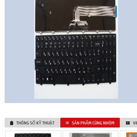
THÔNG SỐ KỸ THUẬT
SẢN PHẨM CÙNG NHÓM
V