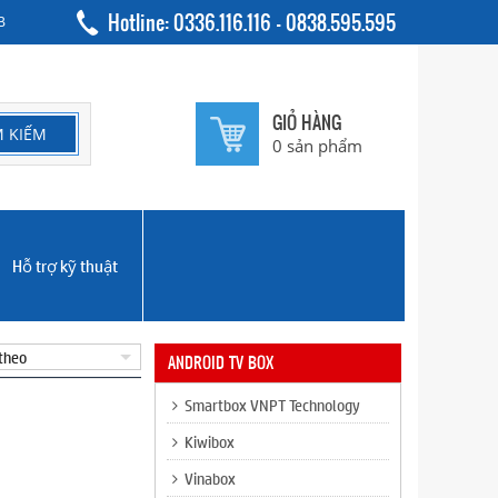
Hotline: 0336.116.116 - 0838.595.595
B
GIỎ HÀNG
0
sản phẩm
Hỗ trợ kỹ thuật
ANDROID TV BOX
Smartbox VNPT Technology
Kiwibox
Vinabox