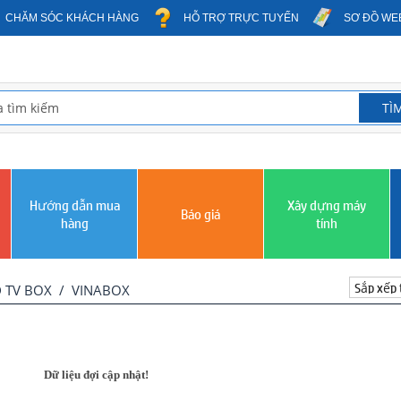
CHĂM SÓC KHÁCH HÀNG
HỖ TRỢ TRỰC TUYẾN
SƠ ĐỒ WE
Hướng dẫn mua
Xây dựng máy
Báo giá
hàng
tính
 TV BOX
/
VINABOX
Dữ liệu đợi cập nhật!