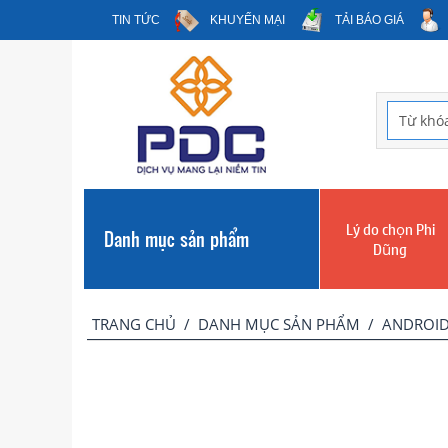
TIN TỨC
KHUYẾN MẠI
TẢI BÁO GIÁ
Lý do chọn Phi
Danh mục sản phẩm
Dũng
TRANG CHỦ
/
DANH MỤC SẢN PHẨM
/
ANDROID