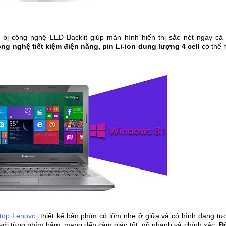
bị công nghệ LED Backlit giúp màn hình hiển thị sắc nét ngay cả
ng nghệ tiết kiệm điện năng, pin Li-ion dung lượng 4 cell
có thể 
ptop Lenovo
, thiết kế bàn phím có lõm nhẹ ở giữa và có hình dạng tư
 với từng phím bấm, mang đến cảm giác tốt, gõ nhanh và chính xác.
Độ