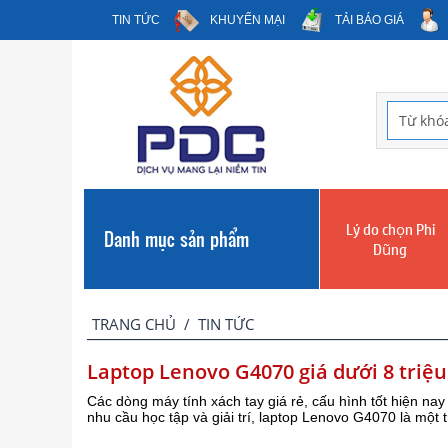
TIN TỨC
KHUYẾN MẠI
TẢI BÁO GIÁ
Lý do chọn Phi
Danh mục sản phẩm
Dũng
TRANG CHỦ
/
TIN TỨC
Laptop Lenovo G4070 giá dưới 8 triệu
Các dòng máy tính xách tay giá rẻ, cấu hình tốt hiện na
nhu cầu học tập và giải trí, laptop Lenovo G4070 là một