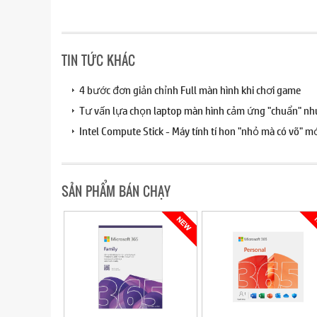
TIN TỨC KHÁC
4 bước đơn giản chỉnh Full màn hình khi chơi game
Tư vấn lựa chọn laptop màn hình cảm ứng "chuẩn" nh
Intel Compute Stick - Máy tính tí hon "nhỏ mà có võ" mớ
SẢN PHẨM BÁN CHẠY