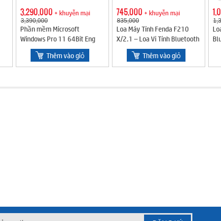
3,290,000
745,000
1,
+ khuyễn mại
+ khuyễn mại
3,390,000
835,000
1,
Phần mềm Microsoft
Loa Máy Tính Fenda F210
Lo
Windows Pro 11 64Bit Eng
X/2.1 – Loa Vi Tính Bluetooth
Bl
Intl 1pk DSP OEI DVD (FQC-
Gọn Nhẹ, Âm Thanh Trầm Ấm
Thêm vào giỏ
Thêm vào giỏ
10528)