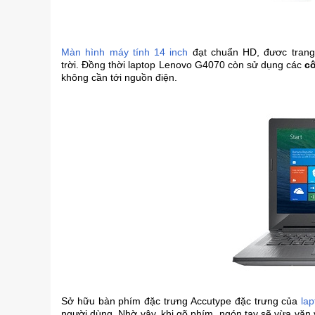
Màn hình máy tính 14 inch
đạt chuẩn HD, đươc trang 
trời. Đồng thời laptop Lenovo G4070 còn sử dụng các
cô
không cần tới nguồn điện.
Sở hữu bàn phím đặc trưng Accutype đặc trưng của
la
người dùng. Nhờ vậy, khi gõ phím, ngón tay sẽ vừa vặn