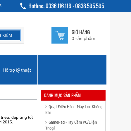
Hotline: 0336.116.116 - 0838.595.595
B
GIỎ HÀNG
0
sản phẩm
Hỗ trợ kỹ thuật
DANH MỤC SẢN PHẨM
Quạt Điều Hòa - Máy Lọc Không
Khí
triệu, đáp ứng tốt
GamePad - Tay Cầm PC/Điện
i 2015.
Thoại