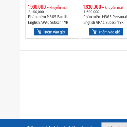
1,990,000
1,630,000
+ khuyễn mại
+ khuyễn mại
2,190,000
1,690,000
Phần mềm M365 Famili
Phần mềm M365 Personal
English APAC Subscr 1YR
English APAC Subscr 1YR
Medialess (EP2-36878)
Medialess (EP2-32409)
Thêm vào giỏ
Thêm vào giỏ