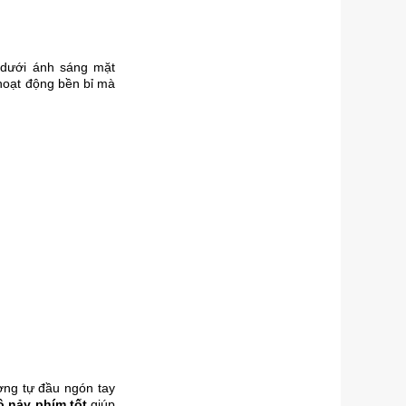
 dưới ánh sáng mặt
hoạt động bền bỉ mà
ơng tự đầu ngón tay
 nảy phím tốt
giúp