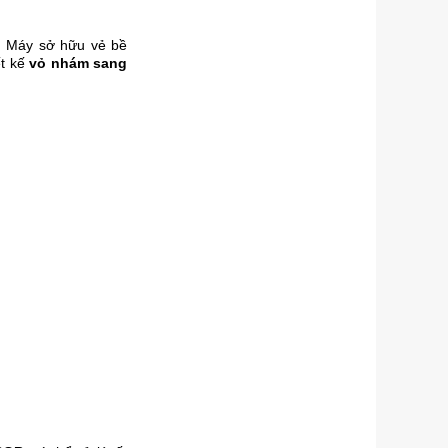
g. Máy sở hữu vẻ bề
ết kế
vỏ nhám sang