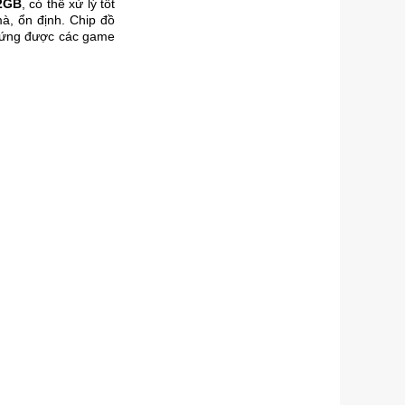
 2GB
, có thể xử lý tốt
à, ổn định. Chip đồ
p ứng được các game