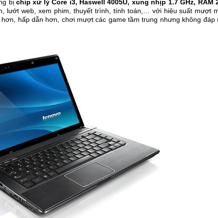
ng bị
chip xử lý Core i3, Haswell 4005U, xung nhịp 1.7 GHz, RAM
 lướt web, xem phim, thuyết trình, tính toán,… với hiệu suất mượt m
 đẹp hơn, hấp dẫn hơn, chơi mượt các game tầm trung nhưng không đá