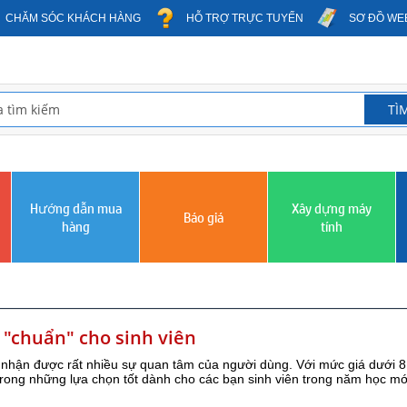
CHĂM SÓC KHÁCH HÀNG
HỖ TRỢ TRỰC TUYẾN
SƠ ĐỒ WE
Hướng dẫn mua
Xây dựng máy
Báo giá
hàng
tính
 "chuẩn" cho sinh viên
y nhận được rất nhiều sự quan tâm của người dùng. Với mức giá dưới 8 
 trong những lựa chọn tốt dành cho các bạn sinh viên trong năm học mớ