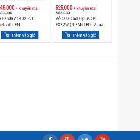
045,000
525,000
+ khuyễn mại
+ khuyễn mại
389,000
565,000
a Fenda A140X 2.1
Vỏ case Coolerplus CPC -
uetooth, FM
EX32W ( 3 FAN LED - 2 mặt
kính cường lực) - Màu Trắng
Thêm vào giỏ
Thêm vào giỏ