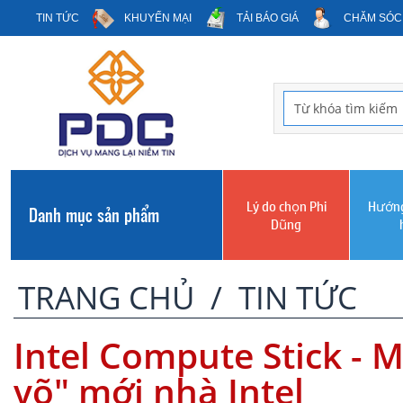
TIN TỨC
KHUYẾN MẠI
TẢI BÁO GIÁ
CHĂM SÓC
Lý do chọn Phi
Hướng
Danh mục sản phẩm
Dũng
TRANG CHỦ
/
TIN TỨC
Intel Compute Stick - 
võ" mới nhà Intel