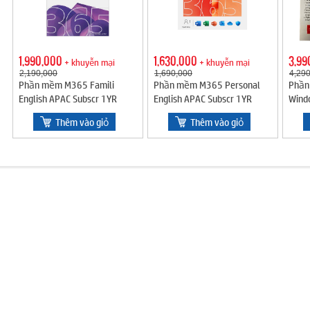
1,990,000
1,630,000
3,99
+ khuyễn mại
+ khuyễn mại
2,190,000
1,690,000
4,29
Phần mềm M365 Famili
Phần mềm M365 Personal
Phần
English APAC Subscr 1YR
English APAC Subscr 1YR
Wind
Medialess (EP2-36878)
Medialess (EP2-32409)
Intl 
Thêm vào giỏ
Thêm vào giỏ
1052