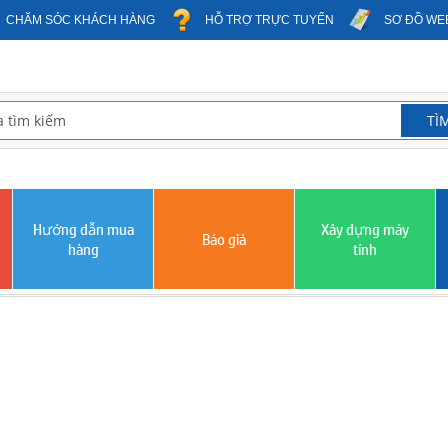
CHĂM SÓC KHÁCH HÀNG
HỖ TRỢ TRỰC TUYẾN
SƠ ĐỒ WE
Hướng dẫn mua
Xây dựng máy
Báo giá
hàng
tính