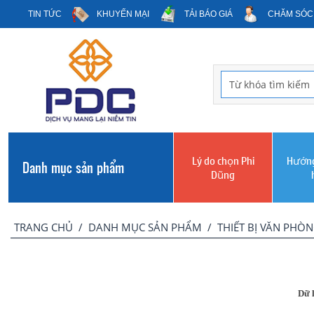
TIN TỨC
KHUYẾN MẠI
TẢI BÁO GIÁ
CHĂM SÓC
Lý do chọn Phi
Hướng
Danh mục sản phẩm
Dũng
TRANG CHỦ
/
DANH MỤC SẢN PHẨM
/
THIẾT BỊ VĂN PHÒ
Dữ l