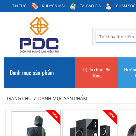
TIN TỨC
KHUYẾN MẠI
TẢI BÁO GIÁ
CHĂM SÓC
Lý do chọn Phi
Hướng
Danh mục sản phẩm
Dũng
TRANG CHỦ
/
DANH MỤC SẢN PHẨM