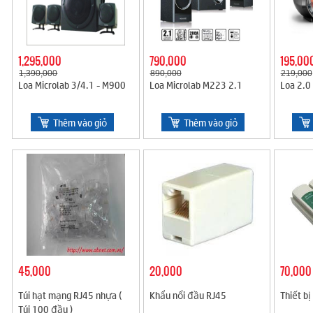
1,295,000
790,000
195,00
1,390,000
890,000
219,000
Loa Microlab 3/4.1 - M900
Loa Microlab M223 2.1
Loa 2.0
Thêm vào giỏ
Thêm vào giỏ
45,000
20,000
70,000
Túi hạt mạng RJ45 nhựa (
Khẩu nổi đầu RJ45
Thiết bị
Túi 100 đầu )