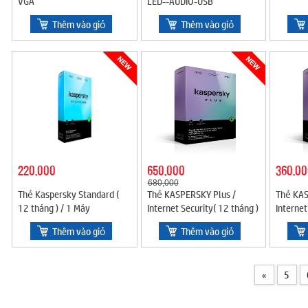
VGA
LED--AUDIO-USB
Thêm vào giỏ
Thêm vào giỏ
220,000
650,000
360,00
680,000
Thẻ Kaspersky Standard (
Thẻ KASPERSKY Plus /
Thẻ KAS
12 tháng ) / 1 Máy
Internet Security( 12 tháng )
Internet
/ 3 Máy
) / 1 Má
Thêm vào giỏ
Thêm vào giỏ
«
5