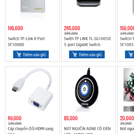
195,000
265,000
150,00
395,000
199,000
Switch TP-Link 8 Port
Swith TP LINK TL-SG1005D
Switch T
SF1008D
5-port Gigabit Switch
SF1005
10/100/1000Mbps
Thêm vào giỏ
Thêm vào giỏ
69,000
85,000
20,000
190,000
25,000
Cáp chuyển đổi HDMI sang
NÚT NGUỒN AONE CÓ ĐÈN
Nút ngu