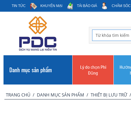
TIN TỨC
KHUYẾN MẠI
TẢI BÁO GIÁ
CHĂM SÓC
Lý do chọn Phi
Hướng
Danh mục sản phẩm
Dũng
TRANG CHỦ
/
DANH MỤC SẢN PHẨM
/
THIẾT BỊ LƯU TRỮ