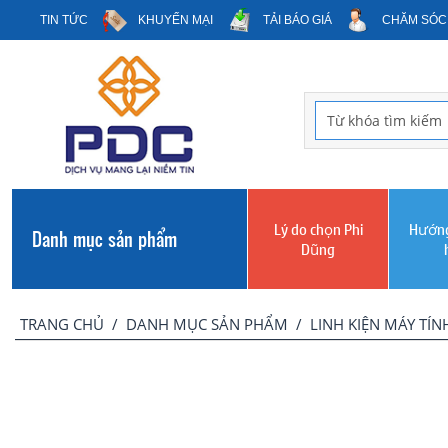
TIN TỨC
KHUYẾN MẠI
TẢI BÁO GIÁ
CHĂM SÓC
Lý do chọn Phi
Hướng
Danh mục sản phẩm
Dũng
TRANG CHỦ
/
DANH MỤC SẢN PHẨM
/
LINH KIỆN MÁY TÍN